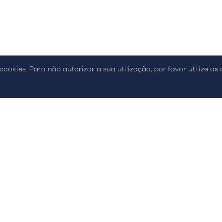
ca de Qualidade e Inovação
Relatório de Sutentabilidade
Resoluçã
cookies. Para não autorizar a sua utilização, por favor utilize as
Newsletter