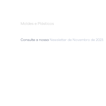
Moldes e Plásticos
Consulte a nossa
Newsletter de Novembro de 2023.
Sede
Lisboa, Portugal
Escritór
Avenida do Atlântico, nº 16,
Rua da Flo
Escritório 5.07,
Ed. AOC Bu
1990-019 Parque das Nações
2410-021 L
Abrir Google Map
Abrir Goo