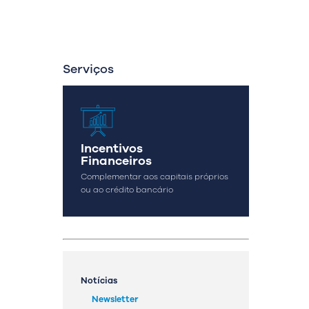
Serviços
OK
a
Incentivos
Financeiros
Complementar aos capitais próprios
ou ao crédito bancário
geral@streamconsulting.pt
(+351) 244 836 535
(Chamada para rede fixa nacional)
Notícias
Newsletter