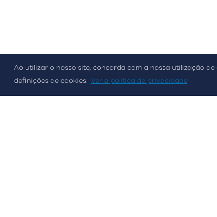
Política de Cookies
Política de Privacidade
Políti
Ao utilizar o nosso site, concorda com a nossa utilização de 
© Streamvalue Consulting 2026
definições de cookies.
Ver a política de privacidade
Newsletter