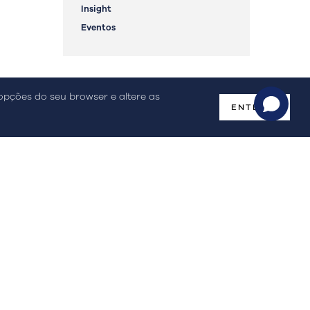
Insight
Eventos
o de Litígios Online
Livro de Reclamações
 opções do seu browser e altere as
ENTENDI
Newsletter