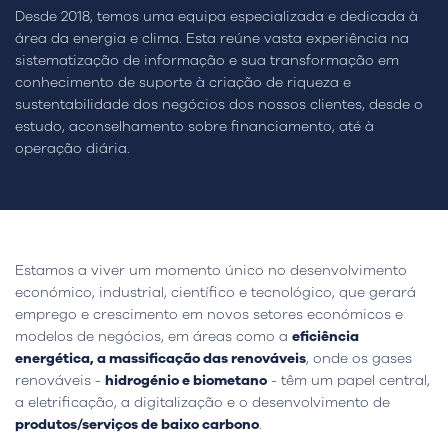
Desde 2018, temos uma equipa especializada e dedicada à
área da energia e clima. Esta reúne vasta experiência na
sistematização de informação e sua transformação em
conhecimento de suporte à criação de riqueza e
sustentabilidade dos negócios dos nossos clientes, desde o
estudo, aconselhamento sobre financiamento, até à
operação diária.
Estamos a viver um momento único no desenvolvimento
económico, industrial, científico e tecnológico, que gerará
emprego e crescimento em novos setores económicos e
modelos de negócios, em áreas como a
eficiência
energética, a massificação das renováveis
, onde os gases
renováveis -
hidrogénio e biometano
- têm um papel central,
a eletrificação, a digitalização e o desenvolvimento de
produtos/serviços de baixo carbono
.