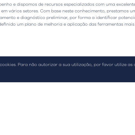
enho e dispomos de recursos especializados com uma excelente
 em vários setores. Com base neste conhecimento, prestamos u
mento e diagnóstico preliminar, por forma a identificar potenci
 definido um plano de melhoria e aplicação das ferramentas mais
ca de Qualidade e Inovação
Relatório de Sutentabilidade
Resoluçã
cookies. Para não autorizar a sua utilização, por favor utilize as