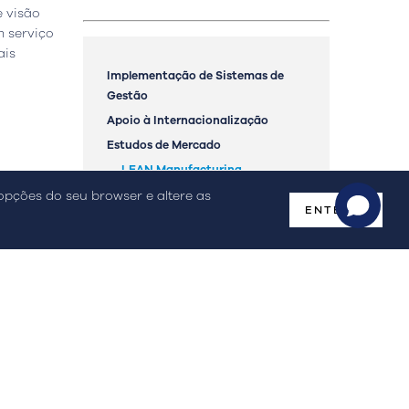
 visão
m serviço
ais
Implementação de Sistemas de
Gestão
Apoio à Internacionalização
o de Litígios Online
Livro de Reclamações
Estudos de Mercado
LEAN Manufacturing
Fusões e Aquisições
 opções do seu browser e altere as
ENTENDI
Licenciamento industrial
Projetos de Potencial Interesse
Nacional