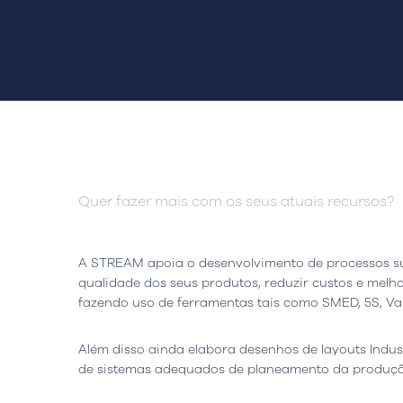
Quer fazer mais com os seus atuais recursos?
Sede
Lisboa, Portugal
Escritór
A STREAM apoia o desenvolvimento de processos su
Avenida do Atlântico, nº 16,
Rua da Flo
qualidade dos seus produtos, reduzir custos e melho
Escritório 5.07,
Ed. AOC Bu
fazendo uso de ferramentas tais como SMED, 5S, V
1990-019 Parque das Nações
2410-021 L
Abrir Google Map
Abrir Goo
Além disso ainda elabora desenhos de layouts Indust
de sistemas adequados de planeamento da produçã