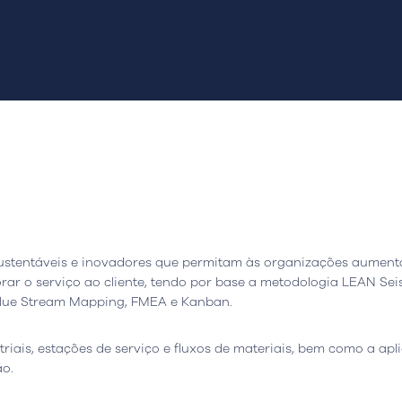
io
Leiria, Portugal
Escritório
Berlim, Alemanh
stentáveis e inovadores que permitam às organizações aument
resta n.º 800
Ortelsburger Allee 3
rar o serviço ao cliente, tendo por base a metodologia LEAN Sei
siness Center, piso 0
14055 Berlim
alue Stream Mapping, FMEA e Kanban.
eiria - Portugal
Abrir Google Map
gle Map
riais, estações de serviço e fluxos de materiais, bem como a apl
o.