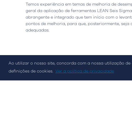
Temos experiência em temas de melhoria de desemp
geral da aplicação de ferramentas LEAN Seis Sigma
abrangente e integrado que tem início com o levanta
pontos de melhoria, para que, posteriormente, seja
adequadas.
Política de Cookies
Política de Privacidade
Políti
Ao utilizar o nosso site, concorda com a nossa utilização de 
© Streamvalue Consulting 2026
definições de cookies.
Ver a política de privacidade