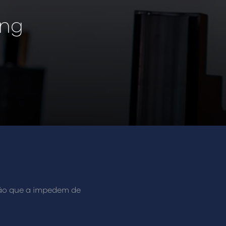
ing
ção que a impedem de