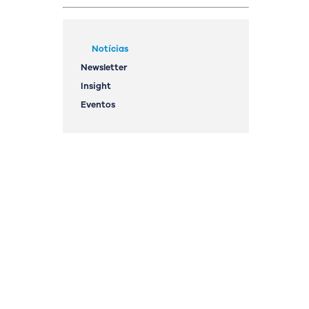
Notícias
Newsletter
Insight
Eventos
OK
a
geral@streamconsulting.pt
(+351) 244 836 535
(Chamada para rede fixa nacional)