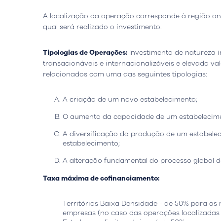
A localização da operação corresponde à região onde
qual será realizado o investimento.
Tipologias de Operações:
Investimento de natureza 
transacionáveis e internacionalizáveis e elevado va
relacionados com uma das seguintes tipologias:
A criação de um novo estabelecimento;
Sede
Lisboa, Portugal
Escritór
O aumento da capacidade de um estabelecimen
A diversificação da produção de um estabele
Avenida do Atlântico, nº 16,
Rua da Flo
estabelecimento;
Escritório 5.07,
Ed. AOC Bu
1990-019 Parque das Nações
2410-021 L
A alteração fundamental do processo global d
Abrir Google Map
Abrir Goo
Taxa máxima de cofinanciamento:
Territórios Baixa Densidade - de 50% para as
empresas (no caso das operações localizadas n