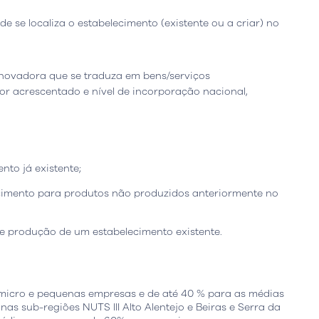
 se localiza o estabelecimento (existente ou a criar) no
inovadora que se traduza em bens/serviços
lor acrescentado e nível de incorporação nacional,
io
Leiria, Portugal
Escritório
Berlim, Alemanh
to já existente;
cimento para produtos não produzidos anteriormente no
resta n.º 800
Ortelsburger Allee 3
siness Center, piso 0
14055 Berlim
eiria - Portugal
Abrir Google Map
e produção de um estabelecimento existente.
gle Map
 micro e pequenas empresas e de até 40 % para as médias
as sub-regiões NUTS III Alto Alentejo e Beiras e Serra da