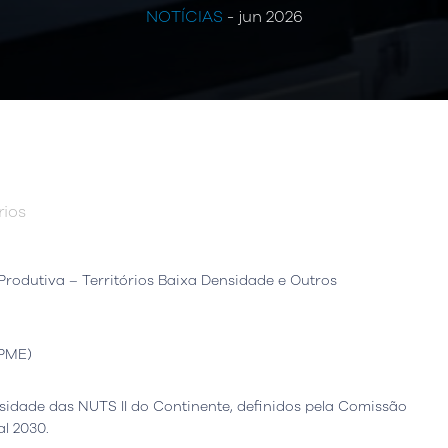
NOTÍCIAS
- jun 2026
rios
Produtiva – Territórios Baixa Densidade e Outros
(PME)
nsidade das NUTS II do Continente, definidos pela Comissão
l 2030.