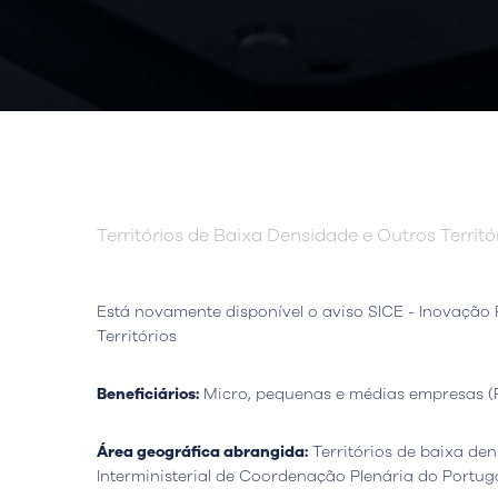
Territórios de Baixa Densidade e Outros Territó
Está novamente disponível o aviso SICE - Inovação 
Territórios
Beneficiários:
Micro, pequenas e médias empresas 
Área geográfica abrangida:
Territórios de baixa de
Interministerial de Coordenação Plenária do Portuga