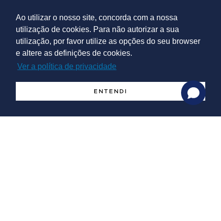
📍 Consulte o flyer do webinar em:
Link
Ao utilizar o nosso site, concorda com a nossa
📍 Inscreva-se em:
Link
(Evento gratuito)
utilização de cookies. Para não autorizar a sua
utilização, por favor utilize as opções do seu browser
e altere as definições de cookies.
Ver a política de privacidade
ENTENDI
Serviços
Estudos de mercado
Vigilância tecnológica, organizacional e de mercado