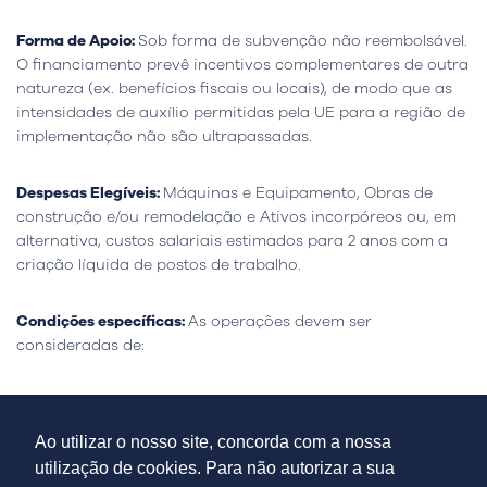
Forma de Apoio:
Sob forma de subvenção não reembolsável.
O financiamento prevê incentivos complementares de outra
natureza (ex. benefícios fiscais ou locais), de modo que as
intensidades de auxílio permitidas pela UE para a região de
implementação não são ultrapassadas.
Despesas Elegíveis:
Máquinas e Equipamento, Obras de
construção e/ou remodelação e Ativos incorpóreos ou, em
alternativa, custos salariais estimados para 2 anos com a
criação líquida de postos de trabalho.
Condições específicas:
As operações devem ser
consideradas de:
Interesse especial
- apresentar um custo total elegível igual
ou superior a 25 M€; ou
Ao utilizar o nosso site, concorda com a nossa
utilização de cookies. Para não autorizar a sua
Interesse estratégico
- apresentar um custo total elegível