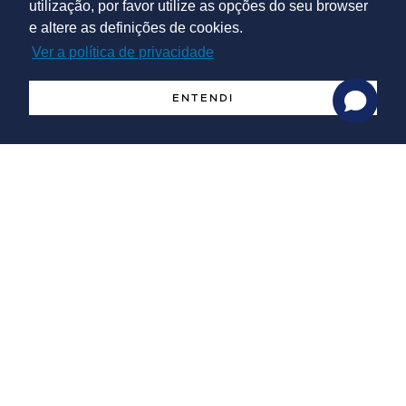
utilização, por favor utilize as opções do seu browser
igual ou superior a 15 M€ e pelo menos duas das seguintes
e altere as definições de cookies.
condições:
Ver a política de privacidade
alcance de, pelo menos, um valor de criação de postos
de trabalho de 50 ou de criação de postos de trabalho
ENTENDI
qualificados de 20, no ano cruzeiro;
alcance de uma Intensidade Exportadora igual ou
superior a 80% no ano cruzeiro;
impacto do Investimento igual ou superior a 50%.
Demonstrar o efeito de incentivo através de duas
condições:
Decisão de investimento;
Decisão de localização.
Quando se verifique um elevado nível de incerteza acerca
da demonstração ex ante do efeito de incentivo, poderão
ser estabelecidos contratualmente mecanismos de