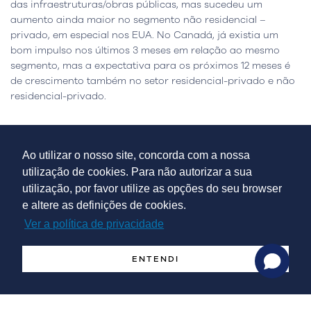
das infraestruturas/obras públicas, mas sucedeu um
aumento ainda maior no segmento não residencial –
privado, em especial nos EUA. No Canadá, já existia um
bom impulso nos últimos 3 meses em relação ao mesmo
segmento, mas a expectativa para os próximos 12 meses é
de crescimento também no setor residencial-privado e não
residencial-privado.
No continente asiático, o segmento das
infraestruturas/obras públicas é o que mais cresceu,
Ao utilizar o nosso site, concorda com a nossa
motivado pela China e Austrália. Isto impulsiona a
utilização de cookies. Para não autorizar a sua
contratação de pessoal, em especial na China, Austrália e
utilização, por favor utilize as opções do seu browser
Nova Zelândia, sendo apenas expectável que diminua na
e altere as definições de cookies.
Malásia e Coreia do Sul. Mercados mais dependentes de
mão de obra migrante, como a Índia e Singapura, um dos
Ver a política de privacidade
maiores constrangimentos é a escassez de trabalhadores, o
que por sua vez faz aumentar o custo da mão de obra.
ENTENDI
Na Europa, a atividade aumentou, exceto em Espanha. É
expectável que a taxa de emprego neste setor aumente na