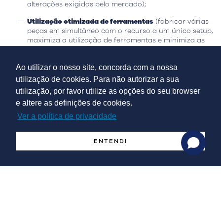
alterações exigidas pelo mercado);
Utilização otimizada de ferramentas
(fabricar várias
peças em simultâneo com o recurso a um único setup,
maximiza a utilização de ferramentas e minimiza as
trocas desnecessárias, contribuindo assim para uma
maior uniformização das mesmas, e aumento da
Ao utilizar o nosso site, concorda com a nossa
eficiência no geral);
utilização de cookies. Para não autorizar a sua
Melhor qualidade e precisão
(o processo CAD/CAM
utilização, por favor utilize as opções do seu browser
automatizado permite produzir peças com maior nível
e altere as definições de cookies.
de precisão e consistência; reduzir o número de
apertos e ajustes necessários na produção e também
Ver a política de privacidade
reduz o risco de erros e inconsistências, resultando
assim em peças de maior qualidade);
ENTENDI
Aumento da produtividade e rentabilidade
(ao reduzir
o tempo de setup e aumentar a eficiência, também
reduz os custos de mão de obra e o tempo de
execução global).
Apesar das vantagens, esta tecnologia é uma opção para o
seu negócio?