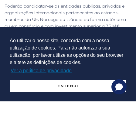
Poderão candidatar-se as entidades públicas, privadas e
organizações internacionais pertencentes ao estados-
membros da UE, Noruega ou Islândia de forma autónoma
ou em consórcio e com investimento superior a 7,5 M€.
Ao utilizar o nosso site, concorda com a nossa
Os projetos serão avaliados em função do seu potencial
utilização de cookies. Para não autorizar a sua
para evitar a emissão de gases com efeito de estufa, do
utilização, por favor utilize as opções do seu browser
potencial de inovação, da maturidade financeira e técnica,
do potencial de expansão e da eficiência em termos de
e altere as definições de cookies.
custos.
Ver a política de privacidade
ENTENDI
Serviços