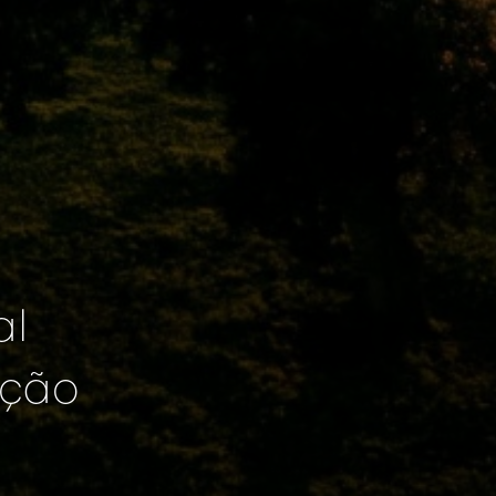
al
ição