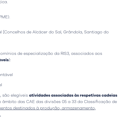
ica.
PME).
ral [Concelhos de Alcácer do Sal, Grândola, Santiago do
domínios de especialização da RIS3, associados aos
áveis
):
io
Leiria, Portugal
Escritório
Berlim, Alemanh
ntável
resta n.º 800
Ortelsburger Allee 3
l
siness Center, piso 0
14055 Berlim
eiria - Portugal
 são elegíveis
atividades associadas às respetivas cadeias
Abrir Google Map
 âmbito das CAE das divisões 05 a 33 da Classificação de
gle Map
mentos destinados à produção, armazenamento,
.