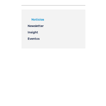
Notícias
Newsletter
Insight
Eventos
OK
a
geral@streamconsulting.pt
(+351) 244 836 535
(Chamada para rede fixa nacional)