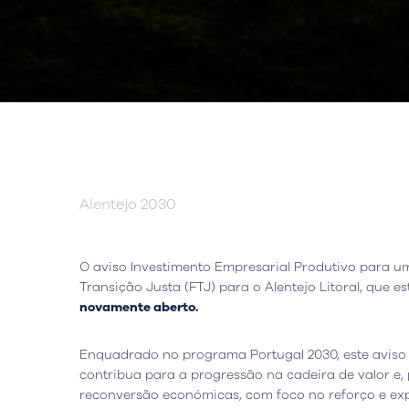
Alentejo 2030
O aviso Investimento Empresarial Produtivo para
Transição Justa (FTJ) para o Alentejo Litoral, que e
novamente aberto.
Enquadrado no programa Portugal 2030, este aviso 
contribua para a progressão na cadeira de valor e,
reconversão económicas, com foco no reforço e exp