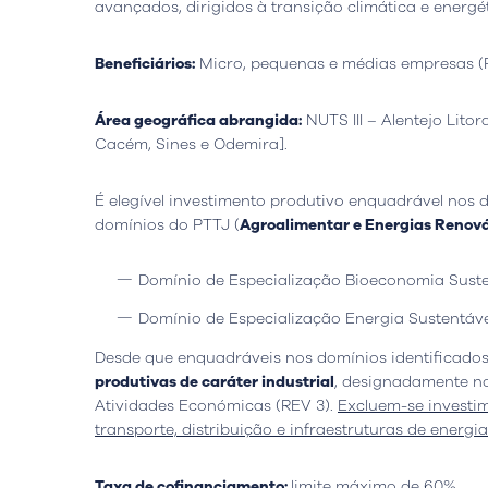
avançados, dirigidos à transição climática e energét
Beneficiários:
Micro, pequenas e médias empresas (
Área geográfica abrangida:
NUTS III – Alentejo Lito
Cacém, Sines e Odemira].
É elegível investimento produtivo enquadrável nos 
domínios do PTTJ (
Agroalimentar e Energias Renov
Sede
Lisboa, Portugal
Escritór
Domínio de Especialização Bioeconomia Suste
Avenida do Atlântico, nº 16,
Rua da Flo
Domínio de Especialização Energia Sustentáve
Escritório 5.07,
Ed. AOC Bu
1990-019 Parque das Nações
2410-021 L
Desde que enquadráveis nos domínios identificados,
produtivas de caráter industrial
, designadamente no
Abrir Google Map
Abrir Goo
Atividades Económicas (REV 3).
Excluem-se investi
transporte, distribuição e infraestruturas de energia
Taxa de cofinanciamento:
limite máximo de 60%.