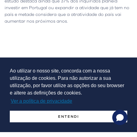
estudo destaca ainda que 37% dos inquiridos planeia
investir em Portugal ou expandir a atividade que já tem no
país e metade considera que a atratividade do país vai
aumentar nos próximos anos.
Serviços
Ao utilizar o nosso site, concorda com a nossa
utilização de cookies. Para não autorizar a sua
utilização, por favor utilize as opções do seu browser
e altere as definições de cookies.
Ver a política de privacidade
Incentivos Financeiros
Complementar aos capitais próprios ou ao crédito bancário
ENTENDI