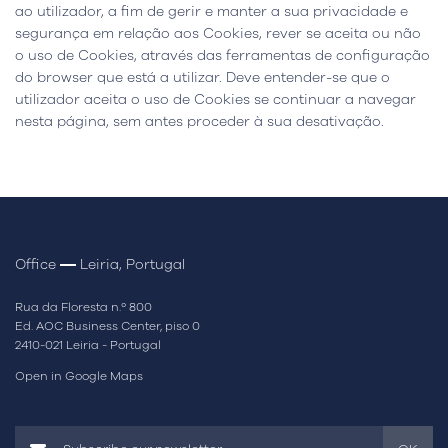
ao utilizador, a fim de gerir e manter a sua privacidade e
segurança em relação aos Cookies, rever se aceita ou não
o uso de Cookies, através das ferramentas de configuração
do browser que está a utilizar. Deve entender-se que o
utilizador aceita o uso de Cookies se continuar a navegar
nesta página, sem antes proceder à sua desativação.
Office
Leiria, Portugal
Rua da Floresta n.º 800
Ed. AOC Business Center, piso 0
2410-021 Leiria - Portugal
Open in Google Maps