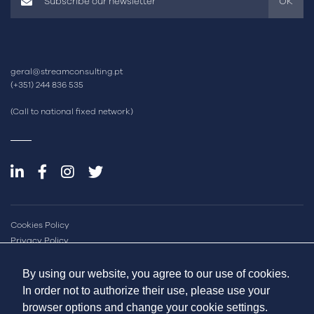
OK
geral@streamconsulting.pt
(+351) 244 836 535
(Call to national fixed network)
Cookies Policy
Privacy Policy
Quality and Inovation Policy
Sustainability Report
By using our website, you agree to our use of cookies.
Online Dispute Resolution
In order not to authorize their use, please use your
Complaint Book
browser options and change your cookie settings.