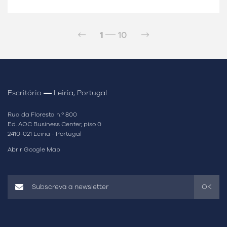
1
10
Escritório
Leiria, Portugal
Rua da Floresta n.º 800
Ed. AOC Business Center, piso 0
2410-021 Leiria - Portugal
Abrir Google Map
OK