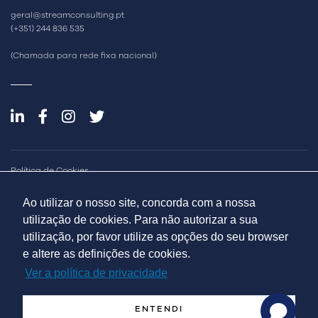
geral@streamconsulting.pt
(+351) 244 836 535
(Chamada para rede fixa nacional)
Política de Cookies
Política de Privacidade
Política de Qualidade e Inovação
Ao utilizar o nosso site, concorda com a nossa
Relatório de Sutentabilidade
utilização de cookies. Para não autorizar a sua
Resolução de Litígios Online
utilização, por favor utilize as opções do seu browser
Livro de Reclamações
e altere as definições de cookies.
Ver a política de privacidade
ENTENDI
© Streamvalue Consulting 2026